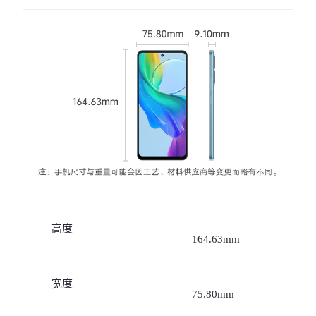
X300 Pro
X300
S30 Pro mini
S30
Y500 Pro
Y500
iQOO 15 Ultra
iQOO Z11 Turbo
iQOO Pad6 Pro
iQOO TWS 5e
X Fold5
X200 Ultra
高度
164.63mm
S20 Pro
S20
全部X机型
对比X机型
宽度
Y50 5G
Y50m 5G
全部S机型
对比S机型
75.80mm