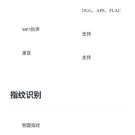
5G/4G/2G、广电5G/4G、
OGG、APE、FLAC
通5G/4G/3G/2G、电信
MP3铃声
支持
5G/4G（需要开通VoLTE业
务，未开通VoLTE业务时
录音
支持
无法注册网络）”。
指纹识别
侧面指纹