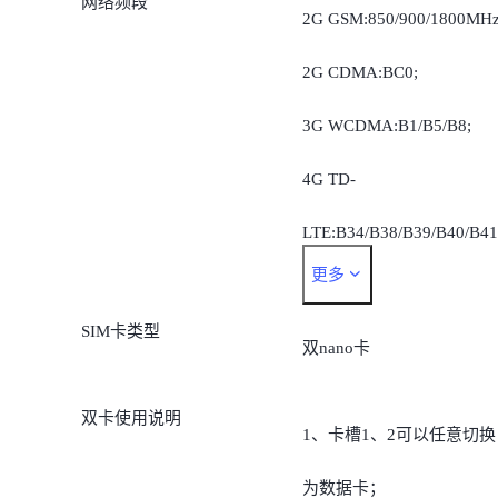
网络频段
2G GSM:850/900/1800MHz
2G CDMA:BC0;
3G WCDMA:B1/B5/B8;
4G TD-
LTE:B34/B38/B39/B40/B41
更多
4G FDD-
SIM卡类型
LTE:B1/B3/B5/B8/B28A;
双nano卡
5G:n1/n5/n8/n28A/n38/n40
双卡使用说明
1、卡槽1、2可以任意切换
n41/n77/n78.
为数据卡；