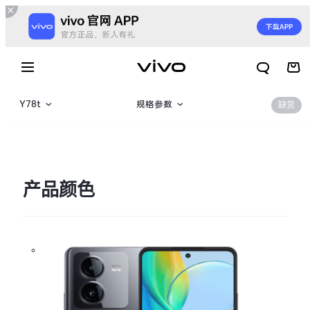
Y78t
规格参数
缺货
Y78t
产品概览
Y78+
产品颜色
Y78
X300 E
X Fold6