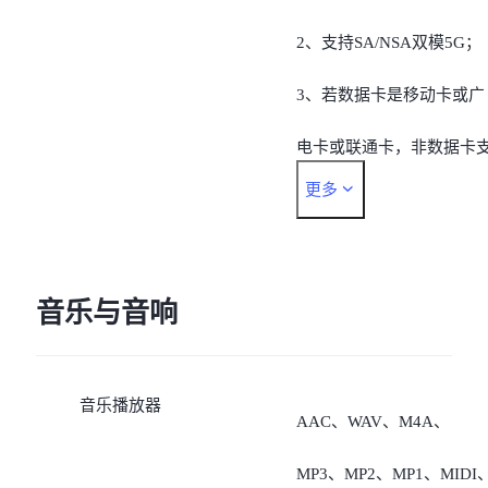
实际网络功能可用性取决
2、支持SA/NSA双模5G；
运营商网络可用性、基建
3、若数据卡是移动卡或广
署以及手机软件版本。
电卡或联通卡，非数据卡
更多
持“移动5G/4G/2G、广电
5G/4G、联通
5G/4G/3G/2G、电信
音乐与音响
5G/4G/2G”；
音乐播放器
4、若数据卡是电信卡，非
AAC、WAV、M4A、
数据卡支持“移动
MP3、MP2、MP1、MIDI