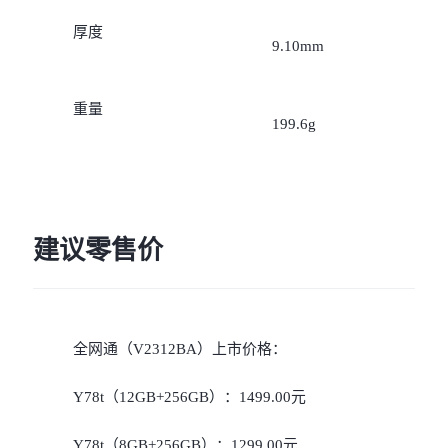
iQOO Neo11
iQOO 15
全部Y机型
对比Y机型
厚度
9.10mm
vivo WATCH GT 2
vivo Vision
全部iQOO机型
对比iQOO机型
重量
全部智能硬件
199.6g
建议零售价
全网通（V2312BA）上市价格：
Y78t（12GB+256GB）：1499.00元
Y78t（8GB+256GB）：1299.00元