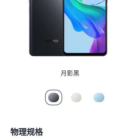
S60
S60 元气版
Y600 Turbo
Y600 Pro
iQOO Z11i
iQOO 15T
vivo TWS 5 Pro
vivo Pad6 Pro
X300 Ultra
X300s
月影黑
S50 Pro mini
S50
Y6
Y60
iQOO Z11
iQOO Z11x
物理规格
vivo 头戴降噪耳机
vivo TWS 5e