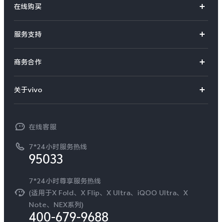
在线购买
S系列
官方商城
服务支持
Y系列
选购手机
真伪查询
iQOO手机
商务合作
选购配件
服务网点
智能硬件
供应商协同平台
订单查询
关于vivo
查找手机
T系列
开放平台
官网APP下载
vivo 简介
常见问题
NEX系列
vivo 企业业务
在线客服
工作机会
服务政策
廉正合规
7*24小时服务热线
新闻资讯
95033
环保回收
国补营业执照
隐私中心
安全公告
7*24小时尊享服务热线
无线电发射设备销售备案
可持续发展
(适用于X Fold、X Flip、X Ultra、iQOO Ultra、X
服务隐私政策
Note、NEX系列)
vivo 蔡司影像
400-679-9688
Log还原LUTs下载