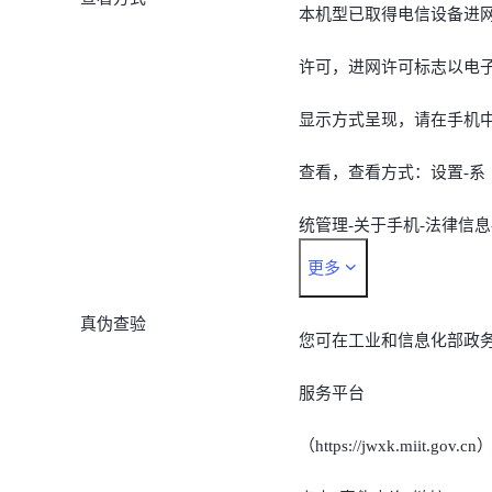
本机型已取得电信设备进
许可，进网许可标志以电
显示方式呈现，请在手机
查看，查看方式：设置-系
统管理-关于手机-法律信息
更多
认证信息* *由于不同机型
真伪查验
的查看路径存在差异，也
您可在工业和信息化部政
以通过手机的搜索功能搜
服务平台
“认证信息”，即可对手机
（https://jwxk.miit.gov.cn
置的电子进网许可标志快