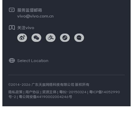
开发者社区
服务监督邮箱
vivo 办公套件
vivo@vivo.com.cn
蓝河操作系统
关注vivo
vivo 通信
vivo 智能车载
Select Location
©2014-2026 广东天宸网络科技有限公司 版权所有
隐私政策
|
用户协议
|
资质主体
|
粤B2-20150324
|
粤ICP备14052990
号-2
|
粤公网安备44190002004246号