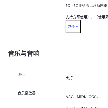
5G（5G业务需运营商网络
9)/B28;
支持方可使用），（使用
5G:
更多
卡时数据卡支持支持
n1/n3/n28/n38/n41/n77/n78
SA/NSA双模5G，非数据
n79.
的5G不支持SA）；
音乐与音响
注：各个地区的网络和频
3、若数据卡是移动或联通
可能有所不同，具体取决
Hi-Fi
卡，非数据卡支持“移动
当地运营商以及您所在的
支持
5G/4G/2G、联通
置。
音乐播放器
AAC、MIDI、OGG、
5G/4G/3G/2G、电信2G/4G