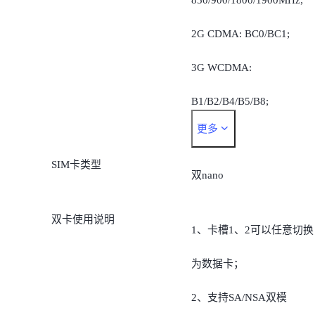
850/900/1800/1900MHz;
2G CDMA: BC0/BC1;
3G WCDMA:
B1/B2/B4/B5/B8;
更多
3G CDMA2000: BC0/BC1;
SIM卡类型
4G TDD-LTE:
双nano
B34/B38/B39/B40/B41 ;
双卡使用说明
1、卡槽1、2可以任意切换
4G FDD-LTE:
为数据卡；
FDD:B1/B2/B3/B4/B7/B8/B
2、支持SA/NSA双模
12/B17/B20/B26(B5/B18/B