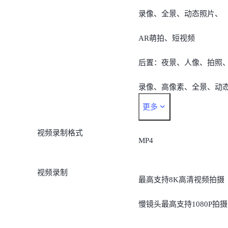
录像、全景、动态照片、
AR萌拍、短视频
后置：夜景、人像、拍照
录像、高像素、全景、动
更多
照片、慢镜头、延时摄影
视频录制格式
专业模式、AR萌拍、短视
MP4
频、智慧视觉、超级月亮
视频录制
最高支持8K高清视频拍摄
文档矫正、运动抓拍、星
慢镜头最高支持1080P拍摄
模式，时光慢门、 双重曝