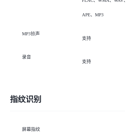
FLAC、WMA、WAV、
5G（需要开通VoLTE业
APE、MP3
务）”；
4、若数据卡是电信卡，非
MP3铃声
支持
数据卡支持“移动
录音
5G/4G/2G、联通
支持
5G/4G/3G/2G、电信
5G/4G（需要开通VoLTE业
指纹识别
务，未开通VoLTE业务时
无法注册网络）”。
屏幕指纹