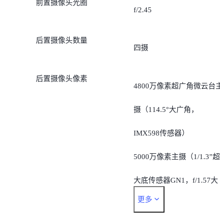
前置摄像头光圈
f/2.45
后置摄像头数量
四摄
后置摄像头像素
4800万像素超广角微云台
摄（114.5°大广角，
IMX598传感器）
5000万像素主摄（1/1.3”超
大底传感器GN1，f/1.57大
更多
光圈，最高可采用1亿拍照