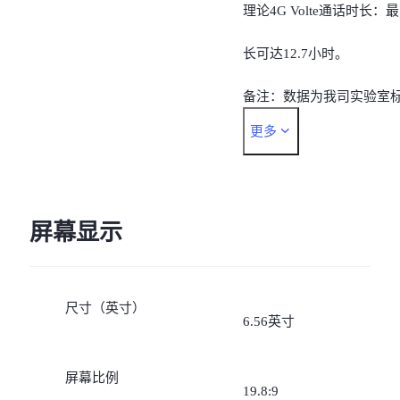
理论4G Volte通话时长：最
长可达12.7小时。
备注：数据为我司实验室
更多
准环境下的测试结果，实
待机时间，视当地的实际
络情况和使用习惯而有所
屏幕显示
同。
尺寸（英寸）
6.56英寸
屏幕比例
19.8:9