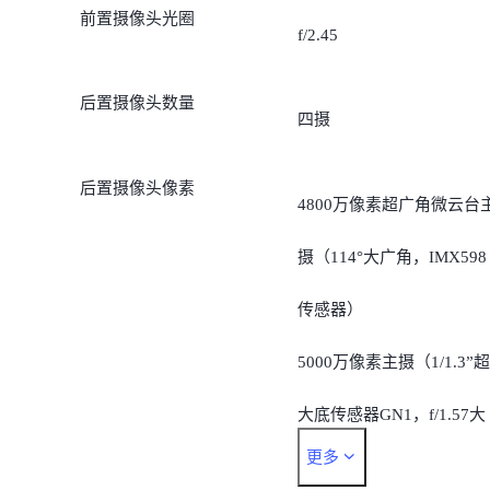
前置摄像头光圈
f/2.45
后置摄像头数量
四摄
后置摄像头像素
4800万像素超广角微云台
摄（114°大广角，IMX598
传感器）
5000万像素主摄（1/1.3”超
大底传感器GN1，f/1.57大
更多
光圈，最高可采用1亿拍照