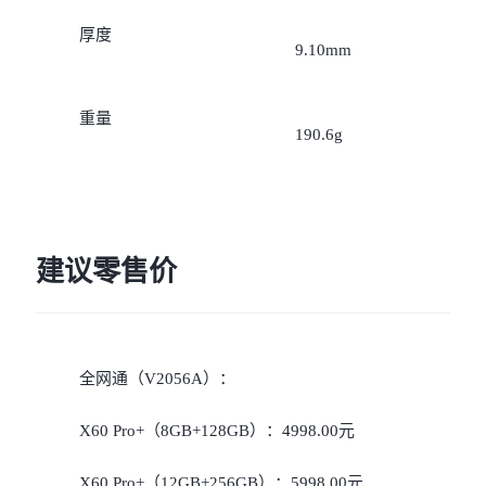
iQOO Z11 Turbo
iQOO Neo11
全部Y机型
对比Y机型
厚度
9.10mm
vivo WATCH GT 2
vivo Vision
全部iQOO机型
对比iQOO机型
重量
全部智能硬件
190.6g
建议零售价
全网通（V2056A）：
X60 Pro+（8GB+128GB）：4998.00元
X60 Pro+（12GB+256GB）：5998.00元