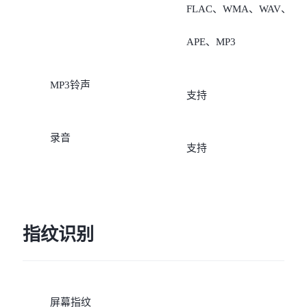
FLAC、WMA、WAV、
5G（需要开通VoLTE业
APE、MP3
务）”；
4、若数据卡是电信卡，非
MP3铃声
支持
数据卡支持“移动
录音
5G/4G/2G、联通
支持
5G/4G/3G/2G、电信
5G/4G（需要开通VoLTE业
指纹识别
务，未开通VoLTE业务时
无法注册网络）”。
屏幕指纹