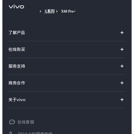
X系列
X60 Pro+
了解产品
X系列
在线购买
S系列
官方商城
服务支持
Y系列
选购手机
真伪查询
iQOO手机
商务合作
选购配件
服务网点
智能硬件
供应商协同平台
订单查询
关于vivo
查找手机
T系列
开放平台
官网APP下载
vivo 简介
常见问题
NEX系列
vivo 企业业务
在线客服
工作机会
服务政策
廉正合规