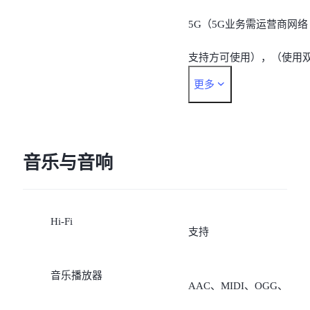
5G（5G业务需运营商网络
9)/B28;
支持方可使用），（使用
5G:
更多
卡时数据卡支持支持
n1/n3/n28/n38/n41/n77/n78
SA/NSA双模5G，非数据
n79.
的5G不支持SA）；
音乐与音响
注：各个地区的网络和频
3、若数据卡是移动或联通
可能有所不同，具体取决
Hi-Fi
卡，非数据卡支持“移动
当地运营商以及您所在的
支持
5G/4G/2G、联通
置。
音乐播放器
AAC、MIDI、OGG、
5G/4G/3G/2G、电信2G/4G