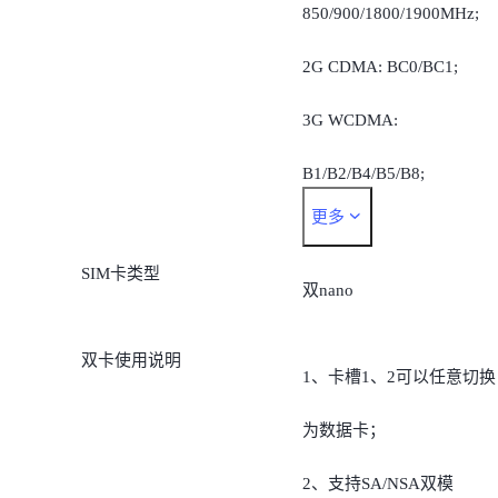
850/900/1800/1900MHz;
2G CDMA: BC0/BC1;
3G WCDMA:
B1/B2/B4/B5/B8;
更多
3G CDMA2000: BC0/BC1;
SIM卡类型
4G TDD-LTE:
双nano
B34/B38/B39/B40/B41 ;
双卡使用说明
1、卡槽1、2可以任意切换
4G FDD-LTE:
为数据卡；
FDD:B1/B2/B3/B4/B7/B8/B
2、支持SA/NSA双模
12/B17/B20/B26(B5/B18/B