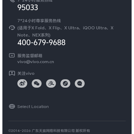
7*24小时服务热线
新闻资讯
95033
环保回收
国补营业执照
隐私中心
安全公告
7*24小时尊享服务热线
无线电发射设备销售备案
可持续发展
(适用于X Fold、X Flip、X Ultra、iQOO Ultra、X
服务隐私政策
Note、NEX系列)
vivo 蔡司影像
400-679-9688
Log还原LUTs下载
开发者社区
服务监督邮箱
vivo 办公套件
vivo@vivo.com.cn
蓝河操作系统
关注vivo
vivo 通信
vivo 智能车载
Select Location
©2014-2026 广东天宸网络科技有限公司 版权所有