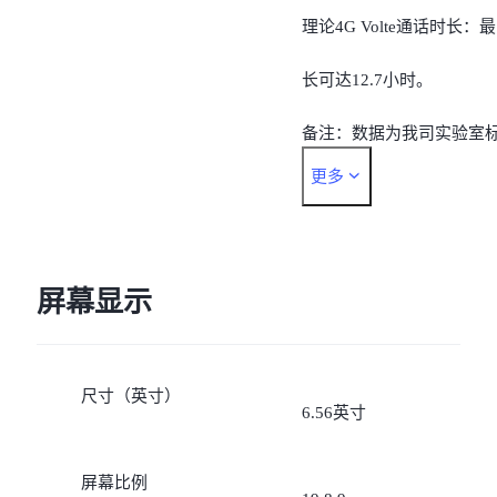
理论4G Volte通话时长：最
长可达12.7小时。
备注：数据为我司实验室
更多
准环境下的测试结果，实
待机时间，视当地的实际
络情况和使用习惯而有所
屏幕显示
同。
尺寸（英寸）
6.56英寸
屏幕比例