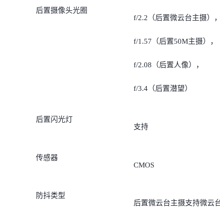
后置摄像头光圈
模式）
f/2.2（后置微云台主摄）
3200万像素人像摄像头
f/1.57（后置50M主摄），
（50mm等效焦段）
f/2.08（后置人像），
800万像素潜望摄像头（5
f/3.4（后置潜望）
光学变焦，60倍超级变焦
后置闪光灯
支持
传感器
CMOS
防抖类型
后置微云台主摄支持微云