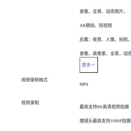
录像、全景、动态照片、
AR萌拍、短视频
后置：夜景、人像、拍照
录像、高像素、全景、动
更多
照片、慢镜头、延时摄影
视频录制格式
专业模式、AR萌拍、短视
MP4
频、智慧视觉、超级月亮
视频录制
最高支持8K高清视频拍摄
文档矫正、运动抓拍、星
慢镜头最高支持1080P拍摄
模式，时光慢门、 双重曝