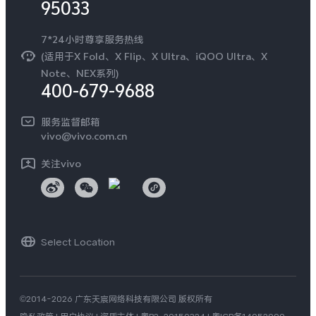
95033
环保回收
国补营业执照
隐私中心
安全公告
7*24小时尊享服务热线
无线电发射设备销售备案
可持续发展
(适用于X Fold、X Flip、X Ultra、iQOO Ultra、X
服务隐私政策
Note、NEX系列)
vivo 蔡司影像
400-679-9688
Log还原LUTs下载
开发者社区
服务监督邮箱
vivo 办公套件
vivo@vivo.com.cn
蓝河操作系统
关注vivo
vivo 通信
vivo 智能车载
Select Location
©2014-2026 广东天宸网络科技有限公司 版权所有