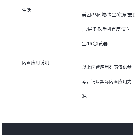
生活
美团/58同城/淘宝/京东/去
儿/拼多多/手机百度/支付
宝/UC浏览器
内置应用说明
以上内置应用列表仅供参
考，请以实际内置应用为
准。