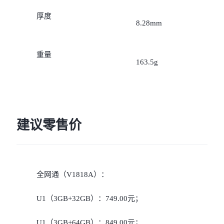
iQOO Neo11
iQOO 15
全部Y机型
对比Y机型
厚度
8.28mm
vivo WATCH GT 2
vivo Vision
全部iQOO机型
对比iQOO机型
重量
全部智能硬件
163.5g
建议零售价
全网通（V1818A）：
U1（3GB+32GB）：749.00元；
U1（3GB+64GB）：849.00元；