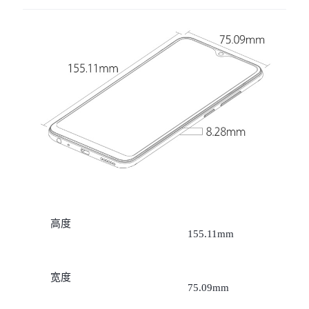
X300 Pro
X300
S30 Pro mini
S30
Y500 Pro
Y500
iQOO 15 Ultra
iQOO Z11 Turbo
iQOO Pad6 Pro
iQOO TWS 5e
X Fold5
X200 Ultra
高度
155.11mm
S20 Pro
S20
全部X机型
对比X机型
宽度
Y50 5G
Y50m 5G
全部S机型
对比S机型
75.09mm