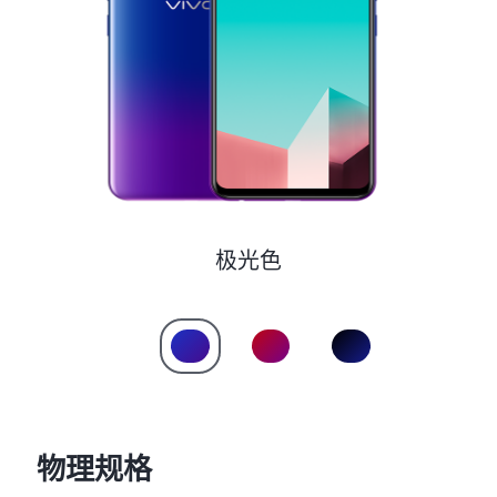
S60
S60 元气版
Y600 Turbo
Y600 Pro
iQOO Z11i
iQOO 15T
vivo TWS 5 Pro
vivo Pad6 Pro
X300 Ultra
X300s
极光色
S50 Pro mini
S50
Y6
Y60
iQOO Z11
iQOO Z11x
物理规格
vivo 头戴降噪耳机
vivo TWS 5e