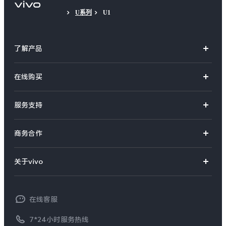
U系列
U1
了解产品
X系列
在线购买
S系列
官方商城
服务支持
Y系列
选购手机
真伪查询
iQOO手机
商务合作
选购配件
服务网点
智能硬件
供应商协同平台
订单查询
关于vivo
查找手机
T系列
开放平台
官网APP下载
vivo 简介
常见问题
NEX系列
vivo 企业业务
在线客服
工作机会
服务政策
廉正合规
7*24小时服务热线
新闻资讯