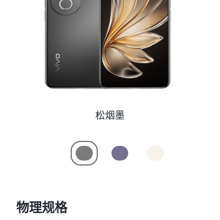
S60
S60 元气版
Y600 Turbo
Y600 Pro
iQOO Z11i
iQOO 15T
vivo TWS 5 Pro
vivo Pad6 Pro
X300 Ultra
X300s
松烟墨
S50 Pro mini
S50
Y6
Y60
iQOO Z11
iQOO Z11x
物理规格
vivo 头戴降噪耳机
vivo TWS 5e