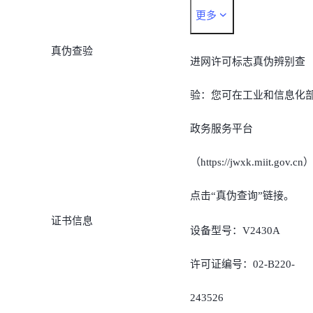
更多
认证信息*
真伪查验
*由于不同机型的查看路径
进网许可标志真伪辨别查
存在差异，也可以通过手
验：您可在工业和信息化
的搜索功能搜索“认证信
政务服务平台
息”，即可对手机内置的电
（https://jwxk.miit.gov.cn
子进网许可标志快速查询
点击“真伪查询”链接。
证书信息
设备型号：V2430A
许可证编号：02-B220-
243526