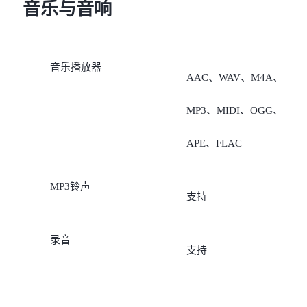
3、若数据卡是电信卡，非
音乐与音响
数据卡支持“移动
音乐播放器
5G/4G/2G、联通
AAC、WAV、M4A、
5G/4G/3G/2G、广电
MP3、MIDI、OGG、
5G/4G、电信5G/4G（需要
APE、FLAC
开通VoLTE业务，未开通
MP3铃声
支持
VoLTE业务时，无法注册
络）”
录音
支持