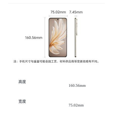
X300 Pro
X300
S30 Pro mini
S30
Y500 Pro
Y500
iQOO 15 Ultra
iQOO Z11 Turbo
iQOO Pad6 Pro
iQOO TWS 5e
X Fold5
X200 Ultra
高度
160.56mm
S20 Pro
S20
全部X机型
对比X机型
宽度
Y50 5G
Y50m 5G
全部S机型
对比S机型
75.02mm