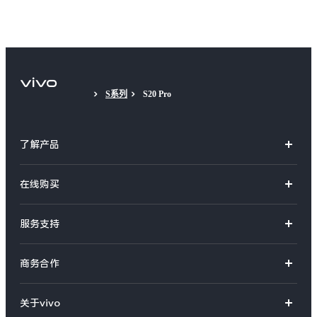
S系列
S20 Pro
了解产品
X系列
在线购买
S系列
官方商城
服务支持
Y系列
选购手机
真伪查询
iQOO手机
商务合作
选购配件
服务网点
智能硬件
供应商协同平台
订单查询
关于vivo
查找手机