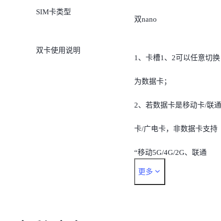
9/B26/B28A;
SIM卡类型
双nano
5G:
n1/n3/n5/n8/n28A/n38/n40/
双卡使用说明
1、卡槽1、2可以任意切换
41/n77/n78
为数据卡；
2、若数据卡是移动卡/联
卡/广电卡，非数据卡支持
“移动5G/4G/2G、联通
更多
5G/4G/3G/2G、广电
5G/4G、电信5G/4G”；