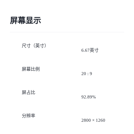
待机时间，视当地的实际
络情况和使用习惯而有所
屏幕显示
同。
尺寸（英寸）
6.67英寸
屏幕比例
20 : 9
屏占比
92.89%
分辨率
2800 × 1260