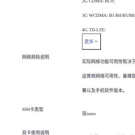
2G CDMA: BC0;
3G WCDMA: B1/B4/B5/B8
4G TD-LTE:
更多
B34/B38/B39/B40/B41;
网络频段说明
4G FDD-LTE:
实际网络功能可用性取决
B1/B3/B4/B5/B7/B8/B18/B
运营商网络可用性、基建
9/B26/B28A;
署以及手机软件版本。
5G:
SIM卡类型
双nano
n1/n3/n5/n8/n28A/n38/n40/
41/n77/n78
双卡使用说明