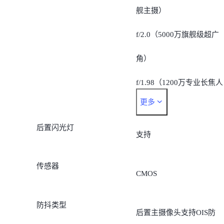
舰主摄）
f/2.0（5000万旗舰级超广
角）
f/1.98（1200万专业长焦人
更多
像）
后置闪光灯
支持
传感器
CMOS
防抖类型
后置主摄像头支持OIS防