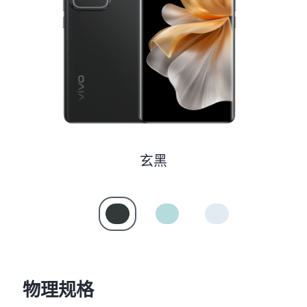
S60
S60 元气版
Y600 Turbo
Y600 Pro
iQOO Z11i
iQOO 15T
vivo TWS 5 Pro
vivo Pad6 Pro
X300 Ultra
X300s
玄黑
S50 Pro mini
S50
Y6
Y60
iQOO Z11
iQOO Z11x
物理规格
vivo 头戴降噪耳机
vivo TWS 5e