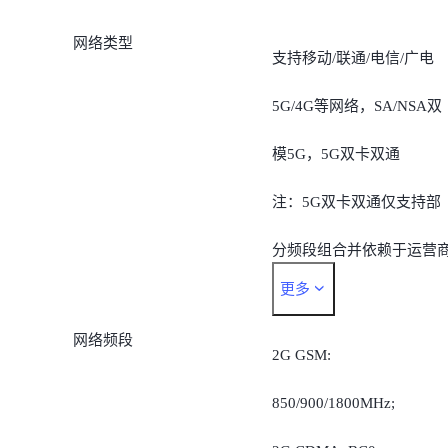
网络类型
支持移动/联通/电信/广电
5G/4G等网络，SA/NSA双
模5G，5G双卡双通
注：5G双卡双通仅支持部
分频段组合并依赖于运营
更多
SA及VoNR部署，SA及
网络频段
VoNR支持能力取决于可用
2G GSM:
的网络和软件版本。
850/900/1800MHz;