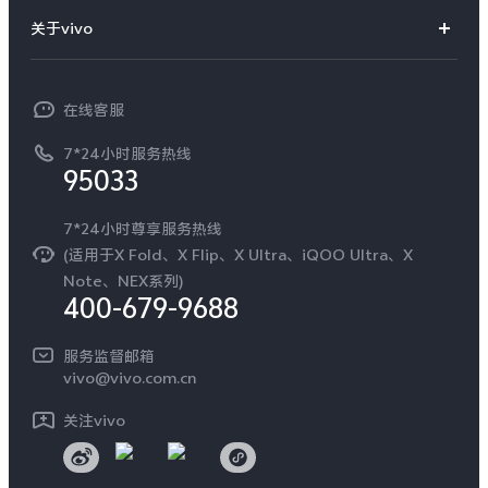
智能硬件
供应商协同平台
订单查询
关于vivo
查找手机
T系列
开放平台
官网APP下载
vivo 简介
常见问题
NEX系列
vivo 企业业务
在线客服
工作机会
服务政策
廉正合规
7*24小时服务热线
新闻资讯
95033
环保回收
国补营业执照
隐私中心
安全公告
7*24小时尊享服务热线
无线电发射设备销售备案
可持续发展
(适用于X Fold、X Flip、X Ultra、iQOO Ultra、X
服务隐私政策
Note、NEX系列)
vivo 蔡司影像
400-679-9688
Log还原LUTs下载
开发者社区
服务监督邮箱
vivo 办公套件
vivo@vivo.com.cn
蓝河操作系统
关注vivo
vivo 通信
vivo 智能车载