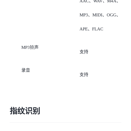
AAC、WAV、M4A、
5G/4G/2G、联通
MP3、MIDI、OGG、
5G/4G/3G/2G、广电
APE、FLAC
5G/4G、电信5G/4G（需要
MP3铃声
支持
开通VoLTE业务，未开通
VoLTE业务时，无法注册
录音
支持
络）”。
指纹识别