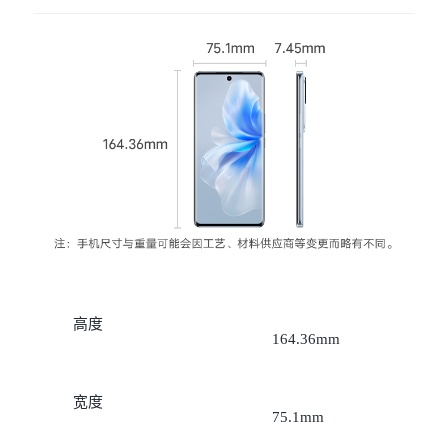
X300 Pro
X300
S30 Pro mini
S30
Y500 Pro
Y500
iQOO 15 Ultra
iQOO Z11 Turbo
iQOO Pad6 Pro
iQOO TWS 5e
X Fold5
X200 Ultra
高度
164.36mm
S20 Pro
S20
全部X机型
对比X机型
宽度
Y50 5G
Y50m 5G
全部S机型
对比S机型
75.1mm