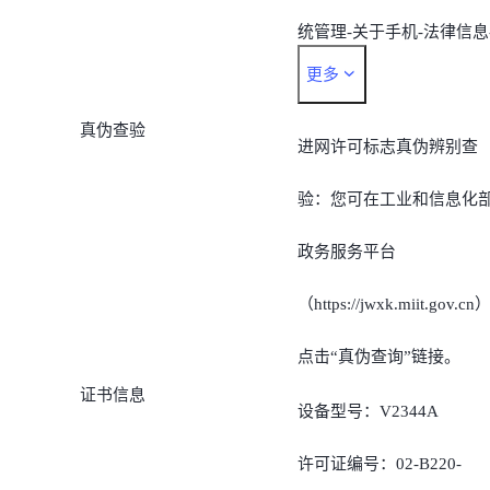
统管理-关于手机-法律信息
更多
认证信息*
真伪查验
*由于不同机型的查看路径
进网许可标志真伪辨别查
存在差异，也可以通过手
验：您可在工业和信息化
的搜索功能搜索“认证信
政务服务平台
息”，即可对手机内置的电
（https://jwxk.miit.gov.cn
子进网许可标志快速查询
点击“真伪查询”链接。
证书信息
设备型号：V2344A
许可证编号：02-B220-