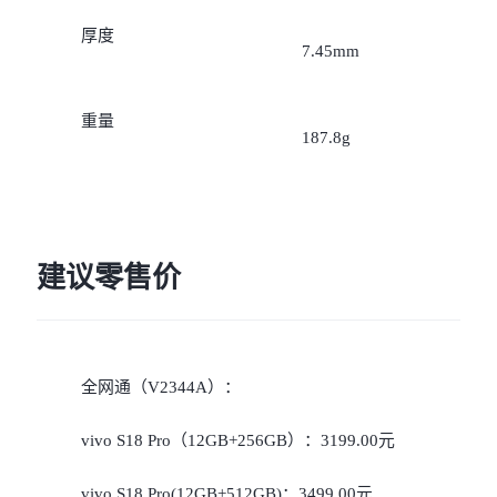
iQOO Neo11
iQOO 15
全部Y机型
对比Y机型
厚度
7.45mm
vivo WATCH GT 2
vivo Vision
全部iQOO机型
对比iQOO机型
重量
全部智能硬件
187.8g
建议零售价
全网通（V2344A）：
vivo S18 Pro（12GB+256GB）：3199.00元
vivo S18 Pro(12GB+512GB)：3499.00元