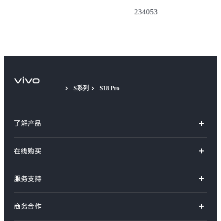
234053
S系列
S18 Pro
了解产品
X系列
在线购买
S系列
官方商城
服务支持
Y系列
选购手机
真伪查询
iQOO手机
商务合作
选购配件
服务网点