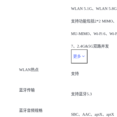
WLAN 5.1G、WLAN 5.8G
支持功能包括2*2 MIMO、
MU-MIMO、Wi-Fi 6、Wi-F
7、2.4G&5G双路并发
更多
注：Wi-Fi7部分功能需要
WLAN热点
配支持Wi-Fi7协议的路由
支持
器，Wi-Fi7相关功能需OT
蓝牙传输
支持蓝牙5.3
升级后开放，具体时间需
有关监管部门批准后推送
蓝牙音频规格
SBC、AAC、aptX、aptX