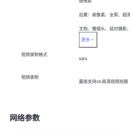
微电影
后置：高像素、全景、超
文档、慢镜头、延时摄影
更多
超级月亮、星空、专业、
视频录制格式
拍、美食、Jovi扫描、动态
MP4
照片、夜景、人像、拍照
视频录制
最高支持4K高清视频拍摄
录像、微电影
网络参数