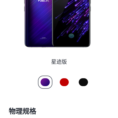
S60
S60 元气版
Y600 Turbo
Y600 Pro
iQOO Neo11 至尊版 预约
iQOO Z11S 预约
vivo TWS 5 Pro
vivo Pad6 Pro
X300 Ultra
X300s
星迹版
S50 Pro mini
S50
Y6
Y60
iQOO Z11i
iQOO 15T
物理规格
vivo 头戴降噪耳机
vivo TWS 5e