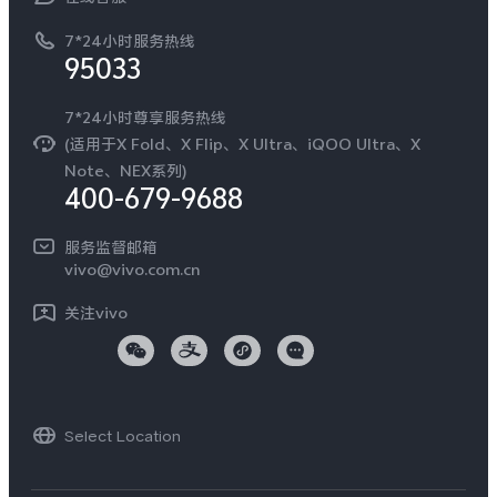
工作机会
服务政策
廉正合规
7*24小时服务热线
新闻资讯
95033
环保回收
国补营业执照
隐私中心
安全公告
7*24小时尊享服务热线
无线电发射设备销售备案
可持续发展
(适用于X Fold、X Flip、X Ultra、iQOO Ultra、X
服务隐私政策
Note、NEX系列)
vivo 蔡司影像
400-679-9688
Log还原LUTs下载
开发者社区
服务监督邮箱
vivo 办公套件
vivo@vivo.com.cn
蓝河操作系统
关注vivo
vivo 通信
vivo 智能车载
Select Location