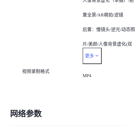
人像背景虚化（单摄）/前
置全景/AR萌拍/滤镜
后置：慢镜头/逆光/动态照
片/美颜/人像背景虚化(双
更多
摄)/全景/专业拍照/延时摄
视频录制格式
影/AR萌拍/滤镜
MP4
网络参数