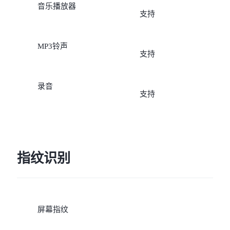
音乐播放器
支持
2、移动全网通版（NEX
S）：支持移动、联通、电
MP3铃声
支持
信SIM卡；若使用一张移动
录音
卡和一张非移动卡（联通
支持
电信卡）时，自动锁定移
卡为上网卡，且不能通过
指纹识别
置修改；若使用两张移动
或两张非移动卡（联通卡
屏幕指纹
电信卡）时，可通过设置,