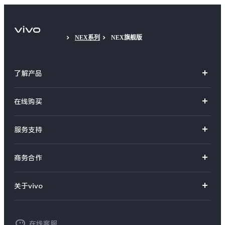
NEX系列
NEX旗舰版
了解产品
X系列
在线购买
S系列
官方商城
服务支持
Y系列
选购手机
真伪查询
iQOO手机
商务合作
选购配件
服务网点
智能硬件
供应商协同平台
订单查询
关于vivo
查找手机
T系列
开放平台
官网APP下载
vivo 简介
常见问题
NEX系列
vivo 企业业务
在线客服