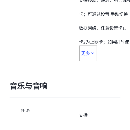
支持移动、联通、电信SIM
4G TDD-LTE：
卡；可通过设置,手动切换
B34/B38/B39/B40/B41 ;
数据网络，任意设置卡1、
4G FDD-LTE：
卡2为上网卡；如果同时使
更多
B1/B2/B3/B4/B5/B7/B8/B1
用两张电信卡，副卡（非
/B17/B18/B19/B20/B25/B2
据卡）必须开通VoLTE业
/B28A/B28B
并开启手机的VoLTE高清
音乐与音响
话，同时需要运营商网络
Hi-Fi
持4G的VoLTE业务才能使
支持
双电信卡。