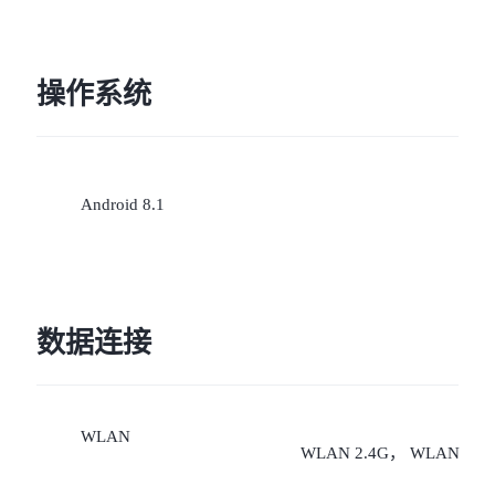
手动切换数据网络,任意设
置卡1、卡2为上网卡；如
操作系统
同时使用两张电信卡，副
（非数据卡）必须开通
Android 8.1
VoLTE业务并开启手机的
VoLTE高清通话，同时需
数据连接
运营商网络支持4G的VoLT
业务才能使用双电信卡。
WLAN
WLAN 2.4G， WLAN