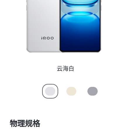
S60
S60 元气版
Y600 Turbo
Y600 Pro
iQOO Z11i
iQOO 15T
vivo TWS 5 Pro
vivo Pad6 Pro
X300 Ultra
X300s
云海白
S50 Pro mini
S50
Y6
Y60
iQOO Z11
iQOO Z11x
物理规格
vivo 头戴降噪耳机
vivo TWS 5e