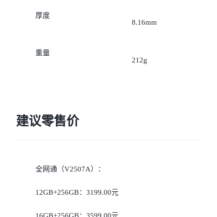
iQOO Neo11
iQOO 15
全部Y机型
对比Y机型
厚度
8.16mm
vivo WATCH GT 2
vivo Vision
全部iQOO机型
对比iQOO机型
重量
全部智能硬件
212g
建议零售价
全网通（V2507A）：
12GB+256GB：3199.00元
16GB+256GB：3599.00元