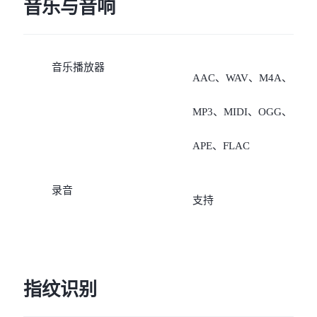
5G/4G、电信5G/4G”；
音乐与音响
决于运营商网络可用性、
4、若数据卡是电信卡，非
建部署以及手机软件版本
音乐播放器
数据卡支持“移动
AAC、WAV、M4A、
5G/4G/2G、联通
MP3、MIDI、OGG、
5G/4G/3G/2G、广电
APE、FLAC
5G/4G、电信5G/4G（需要
录音
支持
开通VoLTE业务，未开通
VoLTE业务时，无法注册
络）”。
指纹识别