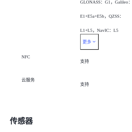
GLONASS：G1，Galileo
E1+E5a+E5b，QZSS：
L1+L5，NavIC：L5
更多
支持AGPS、蜂窝网络定
NFC
位、无线局域网定位
支持
云服务
支持
传感器