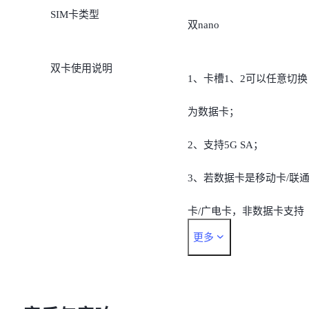
SIM卡类型
B43/B48
双nano
4G FDD-LTE：
双卡使用说明
1、卡槽1、2可以任意切换
B1/B3/B5/B8/B18/B19/B26
为数据卡；
B28A
2、支持5G SA；
5G：
3、若数据卡是移动卡/联
n1/n3/n5/n8/n18/n26/n28A/
卡/广电卡，非数据卡支持
34/n38/n39/n40/n41/n48/n7
更多
“移动5G/4G/2G、联通
7/n78
5G/4G/3G/2G、广电
注：实时网络功能可用性