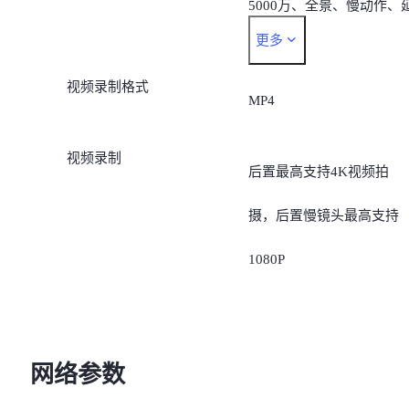
5000万、全景、慢动作、
更多
时摄影、时光慢门、超级
视频录制格式
亮、专业、专业录像、微
MP4
影、专业模式、鱼眼
视频录制
后置最高支持4K视频拍
摄，后置慢镜头最高支持
1080P
网络参数