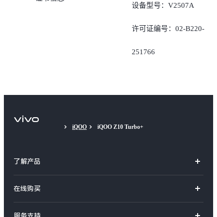
设备型号：V2507A
许可证编号：02-B220-
251766
iQOO
iQOO Z10 Turbo+
了解产品
X系列
在线购买
S系列
官方商城
服务支持