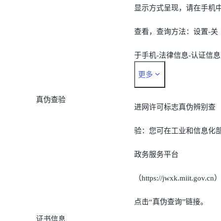
显示方式呈现，请在手机
查看，查询方法：设置-关
于手机-法律信息-认证信息
更多
*由于不同机型的查看路径
真伪查验
存在差异，也可以通过手
进网许可标志真伪辨别查
的搜索功能搜索“认证信
验：您可在工业和信息化
息”，即可对手机内置的电
政务服务平台
子进网许可标志快速查询
（https://jwxk.miit.gov.cn
点击“真伪查询”链接。
证书信息