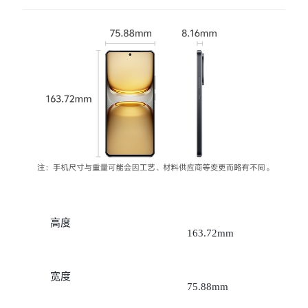
X300 Pro
X300
S30 Pro mini
S30
Y500 Pro
Y500
iQOO 15 Ultra
iQOO Z11 Turbo
iQOO Pad6 Pro
iQOO TWS 5e
X Fold5
X200 Ultra
高度
163.72mm
S20 Pro
S20
全部X机型
对比X机型
宽度
Y50 5G
Y50m 5G
全部S机型
对比S机型
75.88mm