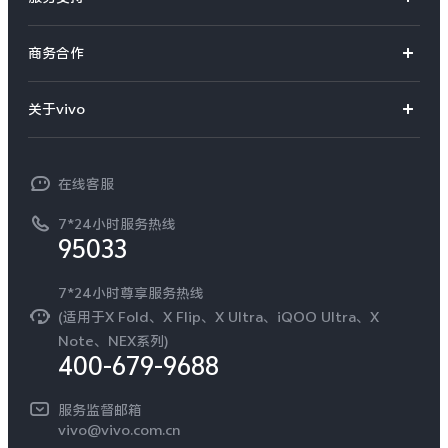
Y系列
选购手机
真伪查询
iQOO手机
商务合作
选购配件
服务网点
智能硬件
供应商协同平台
订单查询
关于vivo
查找手机
T系列
开放平台
官网APP下载
vivo 简介
常见问题
NEX系列
vivo 企业业务
在线客服
工作机会
服务政策
廉正合规
7*24小时服务热线
新闻资讯
95033
环保回收
国补营业执照
隐私中心
安全公告
7*24小时尊享服务热线
无线电发射设备销售备案
可持续发展
(适用于X Fold、X Flip、X Ultra、iQOO Ultra、X
服务隐私政策
Note、NEX系列)
vivo 蔡司影像
400-679-9688
Log还原LUTs下载
开发者社区
服务监督邮箱
vivo 办公套件
vivo@vivo.com.cn
蓝河操作系统