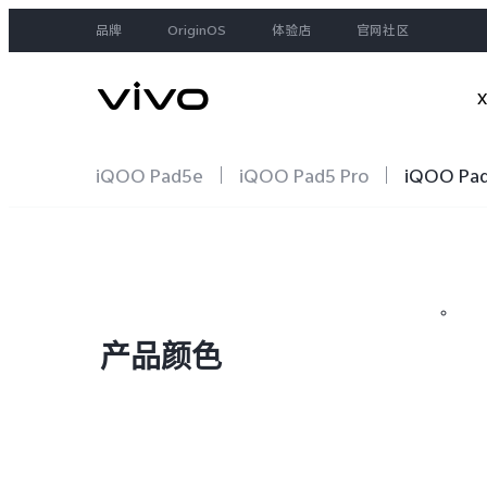
品牌
OriginOS
体验店
官网社区
iQOO Pad5e
iQOO Pad5 Pro
iQOO Pa
大家都在搜
产品颜色