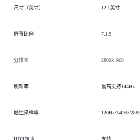
尺寸（英寸）
12.1英寸
屏幕比例
7.1:5
分辨率
2800x1968
刷新率
最高支持144Hz
触控采样率
120Hz/240Hz/288
HDR技术
支持