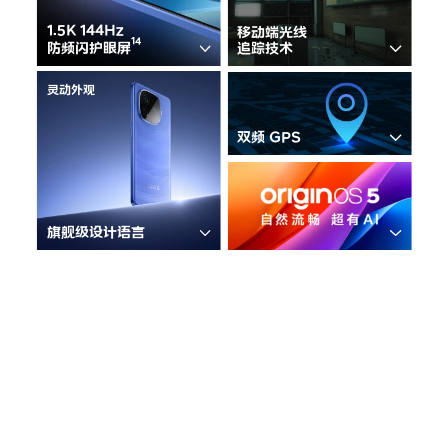
iQOO Neo11
iQOO 15
全部Y机型
对比Y机型
1.5K 144Hz
移动端光线
防频闪护眼屏
追踪技术
vivo WATCH GT 2
vivo Vision
全部iQOO机型
对比iQOO机型
灵动外观
全部智能硬件
双频 GPS
6
旗舰级设计语言
14