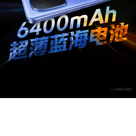
S60
S60 元气版
Y600 Turbo
Y600 Pro
iQOO Z11i
iQOO 15T
vivo TWS 5 Pro
vivo Pad6 Pro
X300 Ultra
X300s
S50 Pro mini
S50
Y6
Y60
iQOO Z11
iQOO Z11x
vivo 头戴降噪耳机
vivo TWS 5e