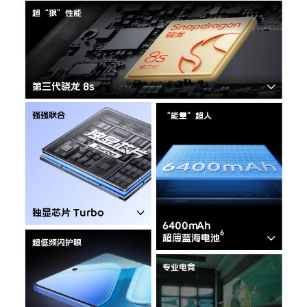
超“狠”性能
X300 Pro
X300
S30 Pro mini
S30
第三代骁龙 8s
Y500 Pro
Y500
强强联合
“能量”超人
iQOO 15 Ultra
iQOO Z11 Turbo
iQOO Pad6 Pro
iQOO TWS 5e
X Fold5
X200 Ultra
独显芯片 Turbo
6400mAh
超薄蓝海电池
S20 Pro
S20
全部X机型
对比X机型
超低频闪护眼
专业电竞
Y50 5G
Y50m 5G
全部S机型
对比S机型