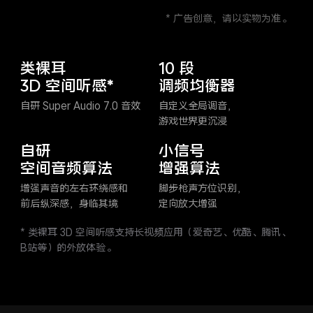
* 广告创意，请以实物为准。
类裸耳
10 段
3D 空间听感*
调频均衡器
自研 Super Audio 7.0 音效
自定义全局调音，
游戏世界更沉浸
自研
小信号
空间音频算法
增强算法
增强声音的左右环绕感和
脚步枪声方位识别，
前后纵深感，身临其境
定向放大增强
* 类裸耳 3D 空间听感支持长视频应用（爱奇艺、优酷、腾讯、
B站等）的外放体验。