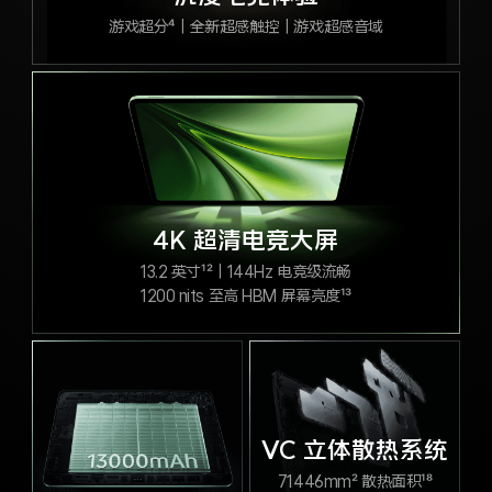
iQOO Neo11
iQOO 15
全部Y机型
对比Y机型
游戏超分⁴｜全新超感触控｜游戏超感音域
vivo WATCH GT 2
vivo Vision
全部iQOO机型
对比iQOO机型
全部智能硬件
4K 超清电竞大屏
13.2 英寸¹²｜144Hz 电竞级流畅
1200 nits 至高 HBM 屏幕亮度¹³
VC 立体散热系统
71446mm² 散热面积¹⁸