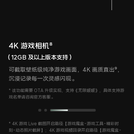
4K 游戏相机⁸
（12GB 及以上版本支持）
可截取壁纸级纯净游戏画面，4K 画质直出⁹，
沉浸记录每一次灵感闪现。
* 该功能需要 OTA 升级实现，支持《无限暖暖》，具体支持游
戏名单
请咨询官方客服。
* 4K 游戏 Live 截图开启路径【游戏魔盒-游戏工具-精彩时
刻-动态照片截屏】；
4K 游戏视频回录开启路径【游戏魔盒-