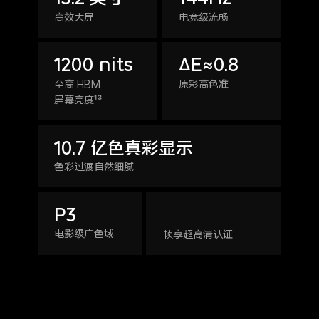
高效大屏
电竞级流畅
1200 nits
ΔE≈0.8
至高 HBM
原彩高色准
屏幕亮度¹³
10.7 亿色真彩显示
色彩过渡自然细腻
P3
电影级广色域
帧享超高清认证