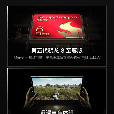
X300 Pro
X300
S30 Pro mini
S30
Y500 Pro
Y500
第五代骁龙 8 至尊版
iQOO 15 Ultra
iQOO Z11 Turbo
Monster 超核引擎｜安兔兔实验室综合跑分¹突破 444W
iQOO Pad6 Pro
iQOO TWS 5e
X Fold5
X200 Ultra
S20 Pro
S20
全部X机型
对比X机型
Y50 5G
Y50m 5G
全部S机型
对比S机型
沉浸电竞体验