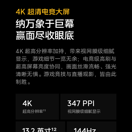
4K 超清电竞大屏
纳万象于巨幕
赢面尽收眼底
4K 超高分辨率加持，带来视网膜级细腻
显示，游戏细节一览无余；电竞级高刷与
超高屏幕亮度协同，画面丝滑流畅、强光
清晰无惧。
游戏竞技与直播观影，皆由此
制胜。
4K
347 PPI
超高分辨率¹¹
视网膜级细腻显示
13.2 英寸¹²
144Hz