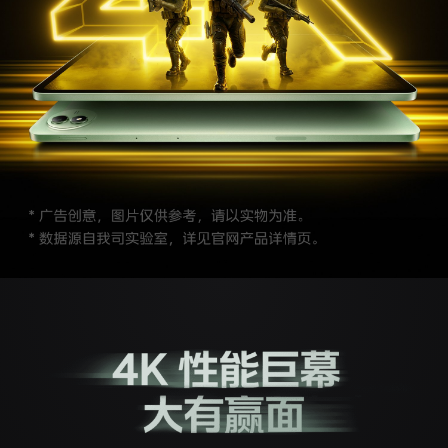
S60
S60 元气版
Y600 Turbo
Y600 Pro
iQOO Z11i
iQOO 15T
vivo TWS 5 Pro
vivo Pad6 Pro
X300 Ultra
X300s
S50 Pro mini
S50
Y6
Y60
iQOO Z11
iQOO Z11x
vivo 头戴降噪耳机
vivo TWS 5e