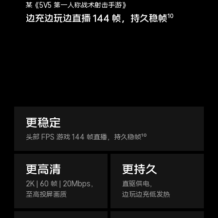
某《5V5 第一人称战术射击手游》
边充边玩边直播 144 帧，持久稳帧
10
更稳定
头部 FPS 游戏 144 帧直播，持久稳帧¹⁰
更高清
更持久
2K | 60 帧 | 20Mbps，
直驱供电，
至高投屏画质
边玩边充低发热