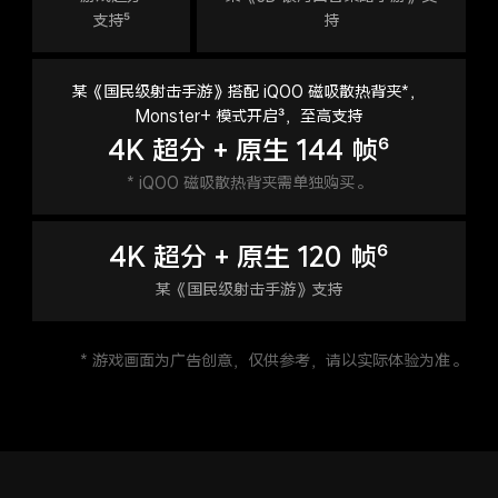
支持⁵
持
某《国民级射击手游》搭配 iQOO 磁吸散热背夹*，
Monster+ 模式开启³，至高支持
4K 超分 + 原生 144 帧⁶
* iQOO 磁吸散热背夹需单独购买。
4K 超分 + 原生 120 帧⁶
某《国民级射击手游》支持
* 游戏画面为广告创意，仅供参考，请以实际体验为准。