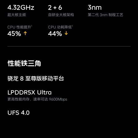
4.32GHz
2 + 6
3nm
超大核主频
自研全大核架构
第二代 3nm 制程工艺
1
1
CPU 性能提升
CPU 功耗降低
45%
44%
性能铁三角
骁龙 8 至尊版移动平台
LPDDR5X Ultra
更高性能内存，速率可达 9600Mbps
UFS 4.0