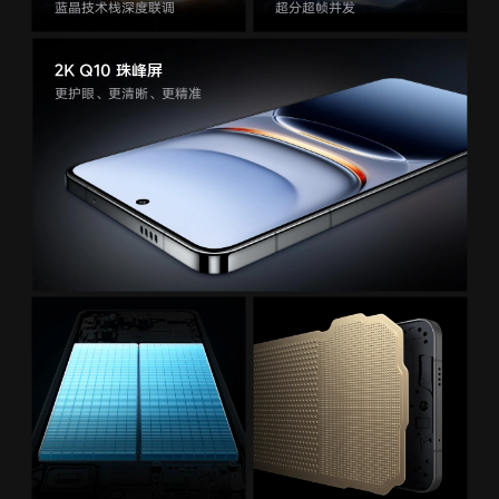
蓝晶技术栈深度联调
超分超帧并发
iQOO Neo11
iQOO 15
全部Y机型
对比Y机型
2K Q10 珠峰屏
vivo WATCH GT 2
vivo Vision
全部iQOO机型
对比iQOO机型
更护眼、更清晰、更精准
全部智能硬件