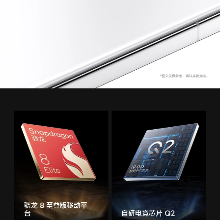
X300 Pro
X300
S30 Pro mini
S30
Y500 Pro
Y500
iQOO 15 Ultra
iQOO Z11 Turbo
iQOO Pad6 Pro
iQOO TWS 5e
X Fold5
X200 Ultra
S20 Pro
S20
全部X机型
对比X机型
Y50 5G
Y50m 5G
全部S机型
对比S机型
骁龙 8 至尊版移动平
台
自研电竞芯片 Q2