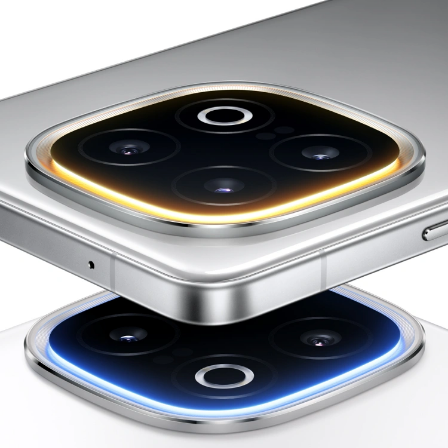
S60
S60 元气版
Y600 Turbo
Y600 Pro
iQOO Z11i
iQOO 15T
vivo TWS 5 Pro
vivo Pad6 Pro
X300 Ultra
X300s
S50 Pro mini
S50
Y6
Y60
iQOO Z11
iQOO Z11x
vivo 头戴降噪耳机
vivo TWS 5e