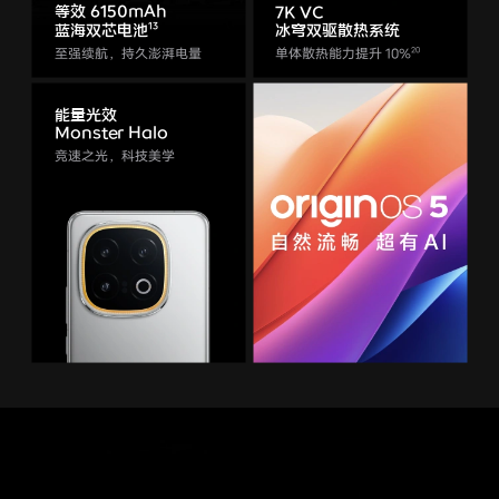
等效 6150mAh
7K VC
蓝海双芯电池
冰穹双驱
散热系统
至强续航，持久澎湃电量
单体散热能力提升 10%
能量光效
Monster Halo
竞速之光，科技美学