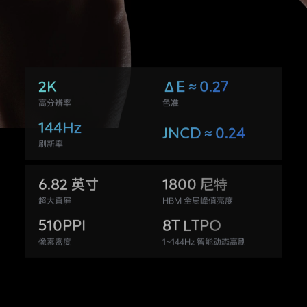
2K
ΔE≈0.27
高分辨率
色准
144Hz
JNCD≈0.24
刷新率
6.82 英寸
1800 尼特
超大直屏
HBM 全局峰值亮度
510PPI
8T LTPO
像素密度
1~144Hz 智能动态高刷