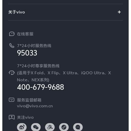
服务网点
S60
S60 元气版
智能硬件
供应商协同平台
订单查询
关于vivo
查找手机
Y600 Turbo
Y600 Pro
T系列
开放平台
官网APP下载
vivo 简介
常见问题
NEX系列
vivo 企业业务
在线客服
iQOO Z11i
iQOO 15T
工作机会
服务政策
廉正合规
7*24小时服务热线
新闻资讯
95033
vivo TWS 5 Pro
vivo Pad6 Pro
环保回收
国补营业执照
隐私中心
X300 Ultra
X300s
安全公告
7*24小时尊享服务热线
无线电发射设备销售备案
可持续发展
(适用于X Fold、X Flip、X Ultra、iQOO Ultra、X
服务隐私政策
Note、NEX系列)
S50 Pro mini
S50
vivo 蔡司影像
400-679-9688
Log还原LUTs下载
Y6
Y60
开发者社区
服务监督邮箱
vivo 办公套件
vivo@vivo.com.cn
蓝河操作系统
iQOO Z11
iQOO Z11x
关注vivo
vivo 通信
vivo 头戴降噪耳机
vivo TWS 5e