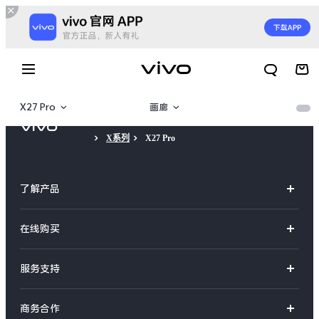
X27 Pro
画廊
X系列
X27 Pro
X27
产品概览
X27 Pro
规格参数
了解产品
X27 8GB+128GB版
X系列
在线购买
S系列
官方商城
服务支持
Y系列
选购手机
X300 E
X Fold6
真伪查询
iQOO手机
商务合作
选购配件