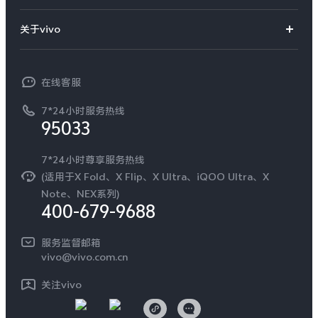
服务网点
S60
S60 元气版
智能硬件
供应商协同平台
订单查询
关于vivo
查找手机
Y600 Turbo
Y600 Pro
T系列
开放平台
官网APP下载
vivo 简介
常见问题
NEX系列
vivo 企业业务
在线客服
iQOO Z11i
iQOO 15T
工作机会
服务政策
廉正合规
7*24小时服务热线
新闻资讯
95033
vivo TWS 5 Pro
vivo Pad6 Pro
环保回收
国补营业执照
隐私中心
X300 Ultra
X300s
安全公告
7*24小时尊享服务热线
无线电发射设备销售备案
可持续发展
(适用于X Fold、X Flip、X Ultra、iQOO Ultra、X
服务隐私政策
Note、NEX系列)
S50 Pro mini
S50
vivo 蔡司影像
400-679-9688
Log还原LUTs下载
Y6
Y60
开发者社区
服务监督邮箱
vivo 办公套件
vivo@vivo.com.cn
蓝河操作系统
iQOO Z11
iQOO Z11x
关注vivo
vivo 通信
vivo 头戴降噪耳机
vivo TWS 5e