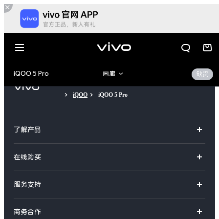
iQOO 5 Pro
画廊
缺货
iQOO
iQOO 5 Pro
产品概览
360°
了解产品
规格参数
X系列
在线购买
S系列
官方商城
服务支持
Y系列
选购手机
X300 E
X Fold6
真伪查询
iQOO手机
商务合作
选购配件