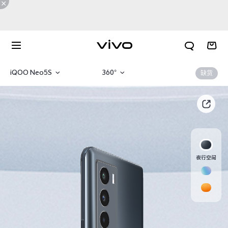
iQOO Neo5S
360°
缺货
iQOO Neo5S
产品概览
iQOO Neo5 SE
规格参数
夜行空间
X300 E
X Fold6