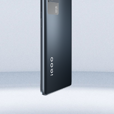
S60
S60 元气版
Y600 Turbo
Y600 Pro
iQOO Neo11 至尊版 预约
iQOO Z11S 预约
vivo TWS 5 Pro
vivo Pad6 Pro
X300 Ultra
X300s
S50 Pro mini
S50
Y6
Y60
iQOO Z11i
iQOO 15T
vivo 头戴降噪耳机
vivo TWS 5e