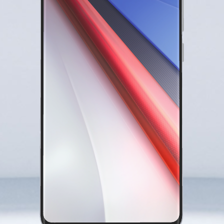
S60
S60 元气版
Y600 Turbo
Y600 Pro
iQOO Z11i
iQOO 15T
vivo TWS 5 Pro
vivo Pad6 Pro
X300 Ultra
X300s
S50 Pro mini
S50
Y6
Y60
iQOO Z11
iQOO Z11x
vivo 头戴降噪耳机
vivo TWS 5e