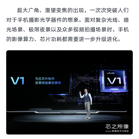
iQOO Neo11
iQOO 15
全部Y机型
对比Y机型
超大广角、潜望变焦的出现，一次次突破人们
对于手机摄影光学器件的想象。面对复杂光线、暗
vivo WATCH GT 2
vivo Vision
全部iQOO机型
对比iQOO机型
光场景、极限夜景以及众多视频拍摄场景时，手机
全部智能硬件
的影像算力、芯片功耗都需要进一步升级进化。