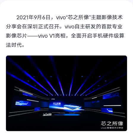
S60
S60 元气版
2021年9月6日，vivo“芯之所像”主题影像技术
Y600 Turbo
Y600 Pro
分享会在深圳正式召开。vivo自主研发的首款专业
影像芯片——vivo V1亮相，全面开启手机硬件级算
iQOO Z11i
iQOO 15T
法时代。
vivo TWS 5 Pro
vivo Pad6 Pro
X300 Ultra
X300s
S50 Pro mini
S50
Y6
Y60
iQOO Z11
iQOO Z11x
vivo 头戴降噪耳机
vivo TWS 5e