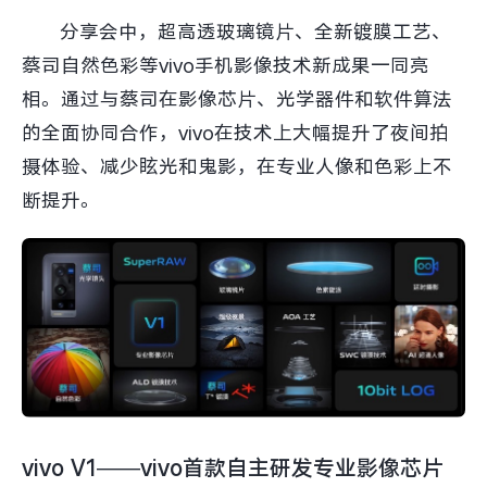
分享会中，超高透玻璃镜片、全新镀膜工艺、
X300 Pro
X300
蔡司自然色彩等vivo手机影像技术新成果一同亮
S30 Pro mini
S30
相。通过与蔡司在影像芯片、光学器件和软件算法
的全面协同合作，vivo在技术上大幅提升了夜间拍
Y500 Pro
Y500
摄体验、减少眩光和鬼影，在专业人像和色彩上不
断提升。
iQOO 15 Ultra
iQOO Z11 Turbo
iQOO Pad6 Pro
iQOO TWS 5e
X Fold5
X200 Ultra
S20 Pro
S20
全部X机型
对比X机型
Y50 5G
Y50m 5G
全部S机型
对比S机型
vivo V1——vivo首款自主研发专业影像芯片