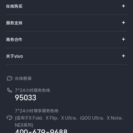
X系列
在线购买
S系列
官方商城
服务支持
Y系列
选购手机
真伪查询
iQOO手机
商务合作
选购配件
服务网点
智能硬件
供应商协同平台
订单查询
关于vivo
查找手机
T系列
开放平台
官网APP下载
vivo 简介
常见问题
NEX系列
vivo 企业业务
在线客服
工作机会
服务政策
廉正合规
7*24小时服务热线
新闻资讯
95033
环保回收
国补营业执照
隐私中心
安全公告
7*24小时尊享服务热线
无线电发射设备销售备案
可持续发展
(适用于X Fold、X Flip、X Ultra、iQOO Ultra、X Note、
服务隐私政策
NEX系列)
vivo 蔡司影像
400-679-9688