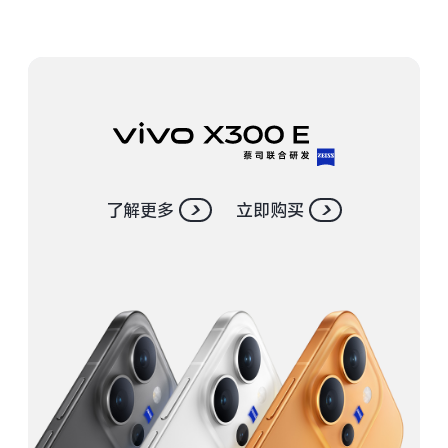
S30 Pro mini
S30
Y500 Pro
Y500
iQOO 15 Ultra
iQOO Z11 Turbo
iQOO Pad6 Pro
iQOO TWS 5e
了解更多
立即购买
X Fold5
X200 Ultra
S20 Pro
S20
全部X机型
对比X机型
Y50 5G
Y50m 5G
全部S机型
对比S机型
iQOO Neo11
iQOO 15
全部Y机型
对比Y机型