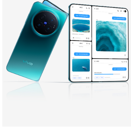
Y600 Turbo
Y600 Pro
iQOO Z11i
iQOO 15T
vivo TWS 5 Pro
vivo Pad6 Pro
X300 Ultra
X300s
S50 Pro mini
S50
Y6
Y60
iQOO Z11
iQOO Z11x
vivo 头戴降噪耳机
vivo TWS 5e
X300 Pro
X300