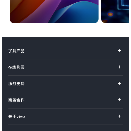
了解产品
X系列
在线购买
S系列
官方商城
服务支持
Y系列
选购手机
真伪查询
iQOO手机
商务合作
选购配件
服务网点
智能硬件
供应商协同平台
订单查询
关于vivo
查找手机
T系列
开放平台
官网APP下载
vivo 简介