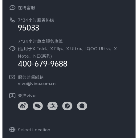
常见问题
NEX系列
vivo 企业业务
在线客服
工作机会
服务政策
廉正合规
7*24小时服务热线
新闻资讯
95033
环保回收
国补营业执照
隐私中心
安全公告
7*24小时尊享服务热线
无线电发射设备销售备案
可持续发展
(适用于X Fold、X Flip、X Ultra、iQOO Ultra、X
服务隐私政策
Note、NEX系列)
vivo 蔡司影像
400-679-9688
Log还原LUTs下载
开发者社区
服务监督邮箱
vivo 办公套件
vivo@vivo.com.cn
蓝河操作系统
关注vivo
vivo 通信
vivo 智能车载
Select Location