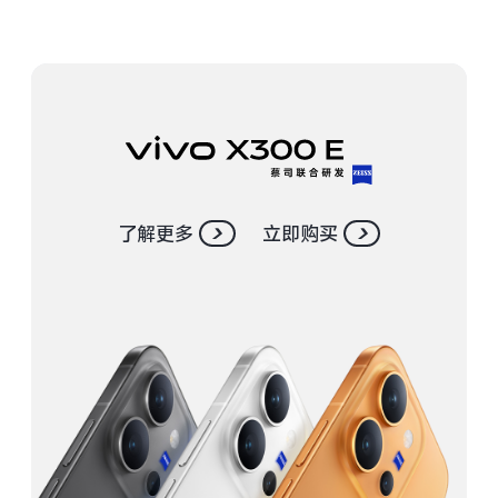
S30 Pro mini
S30
Y500 Pro
Y500
iQOO 15 Ultra
iQOO Z11 Turbo
iQOO Pad6 Pro
iQOO TWS 5e
了解更多
立即购买
X Fold5
X200 Ultra
S20 Pro
S20
全部X机型
对比X机型
Y50 5G
Y50m 5G
全部S机型
对比S机型
iQOO Neo11
iQOO 15
全部Y机型
对比Y机型