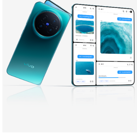
Y600 Turbo
Y600 Pro
iQOO Z11i
iQOO 15T
vivo TWS 5 Pro
vivo Pad6 Pro
X300 Ultra
X300s
S50 Pro mini
S50
Y6
Y60
iQOO Z11
iQOO Z11x
vivo 头戴降噪耳机
vivo TWS 5e
X300 Pro
X300