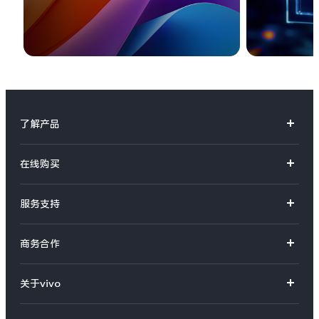
了解产品
X系列
在线购买
S系列
官方商城
服务支持
Y系列
选购手机
真伪查询
iQOO手机
商务合作
选购配件
服务网点
智能硬件
供应商协同平台
订单查询
关于vivo
查找手机
T系列
开放平台
官网APP下载
vivo 简介