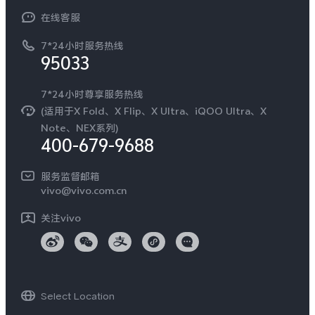
常见问题
NEX系列
vivo 企业业务
在线客服
工作机会
服务政策
廉正合规
7*24小时服务热线
新闻资讯
95033
环保回收
国补营业执照
隐私中心
安全公告
7*24小时尊享服务热线
无线电发射设备销售备案
可持续发展
(适用于X Fold、X Flip、X Ultra、iQOO Ultra、X
服务隐私政策
Note、NEX系列)
vivo 蔡司影像
400-679-9688
Log还原LUTs下载
开发者社区
服务监督邮箱
vivo 办公套件
vivo@vivo.com.cn
蓝河操作系统
关注vivo
vivo 通信
vivo 智能车载
Select Location