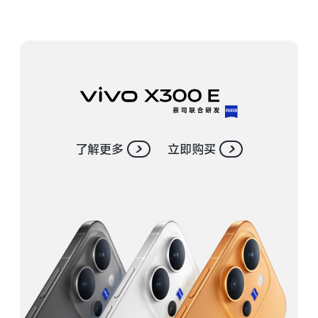
S30 Pro mini
S30
Y500 Pro
Y500
iQOO 15 Ultra
iQOO Z11 Turbo
iQOO Pad6 Pro
iQOO TWS 5e
了解更多
立即购买
X Fold5
X200 Ultra
S20 Pro
S20
全部X机型
对比X机型
Y50 5G
Y50m 5G
全部S机型
对比S机型
iQOO Neo11
iQOO 15
全部Y机型
对比Y机型