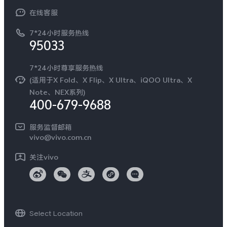
常见问题
NEX系列
vivo 企业业务
在线客服
工作机会
服务政策
廉正合规
7*24小时服务热线
新闻资讯
95033
环保回收
国补营业执照
隐私中心
安全公告
7*24小时尊享服务热线
无线电发射设备销售备案
可持续发展
(适用于X Fold、X Flip、X Ultra、iQOO Ultra、X
服务隐私政策
Note、NEX系列)
vivo 蔡司影像
400-679-9688
Log还原LUTs下载
开发者社区
服务监督邮箱
vivo 办公套件
vivo@vivo.com.cn
蓝河操作系统
关注vivo
vivo 通信
vivo 智能车载
Select Location