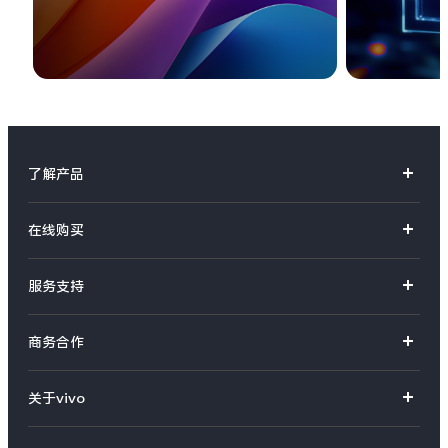
了解产品
X系列
在线购买
S系列
官方商城
服务支持
Y系列
选购手机
真伪查询
iQOO手机
商务合作
选购配件
服务网点
智能硬件
供应商协同平台
订单查询
关于vivo
查找手机
T系列
开放平台
官网APP下载
vivo 简介