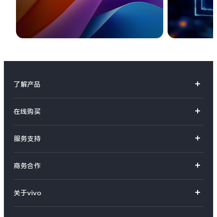
了解产品
X系列
在线购买
S系列
官方商城
服务支持
Y系列
选购手机
真伪查询
iQOO手机
商务合作
选购配件
服务网点
智能硬件
供应商协同平台
订单查询
关于vivo
查找手机
T系列
开放平台
官网APP下载
vivo 简介