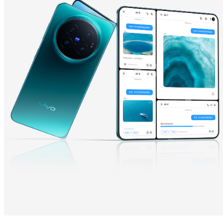
Y600 Turbo
Y600 Pro
iQOO Z11i
iQOO 15T
vivo TWS 5 Pro
vivo Pad6 Pro
X300 Ultra
X300s
S50 Pro mini
S50
Y6
Y60
iQOO Z11
iQOO Z11x
vivo 头戴降噪耳机
vivo TWS 5e
X300 Pro
X300