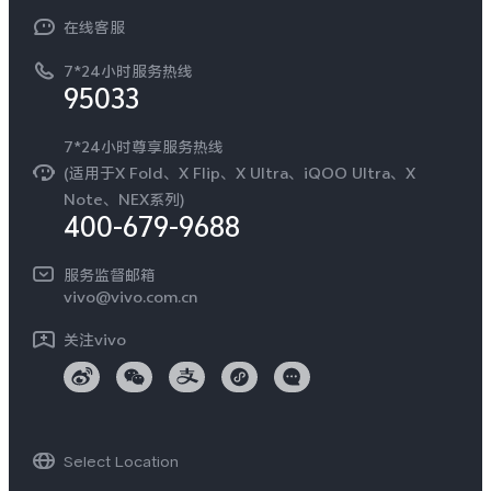
常见问题
NEX系列
vivo 企业业务
在线客服
工作机会
服务政策
廉正合规
7*24小时服务热线
新闻资讯
95033
环保回收
国补营业执照
隐私中心
安全公告
7*24小时尊享服务热线
无线电发射设备销售备案
可持续发展
(适用于X Fold、X Flip、X Ultra、iQOO Ultra、X
服务隐私政策
Note、NEX系列)
vivo 蔡司影像
400-679-9688
Log还原LUTs下载
开发者社区
服务监督邮箱
vivo 办公套件
vivo@vivo.com.cn
蓝河操作系统
关注vivo
vivo 通信
vivo 智能车载
Select Location