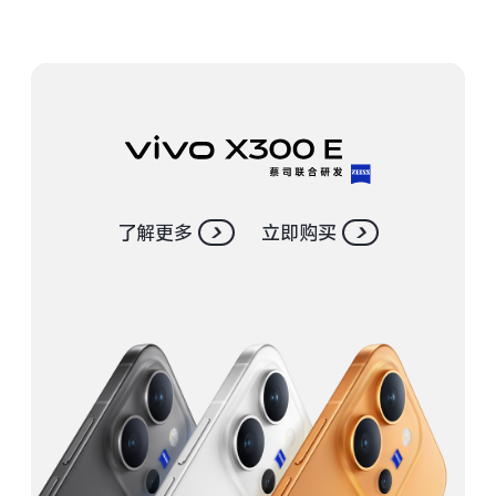
S30 Pro mini
S30
Y500 Pro
Y500
iQOO 15 Ultra
iQOO Z11 Turbo
iQOO Pad6 Pro
iQOO TWS 5e
了解更多
立即购买
X Fold5
X200 Ultra
S20 Pro
S20
全部X机型
对比X机型
Y50 5G
Y50m 5G
全部S机型
对比S机型
iQOO Neo11
iQOO 15
全部Y机型
对比Y机型