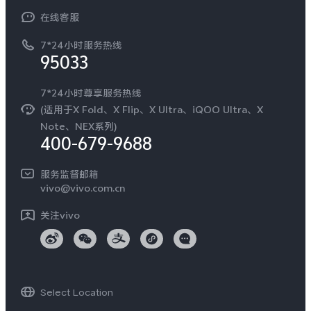
常见问题
NEX系列
vivo 企业业务
在线客服
工作机会
服务政策
廉正合规
7*24小时服务热线
新闻资讯
95033
环保回收
国补营业执照
隐私中心
安全公告
7*24小时尊享服务热线
无线电发射设备销售备案
可持续发展
(适用于X Fold、X Flip、X Ultra、iQOO Ultra、X
服务隐私政策
Note、NEX系列)
vivo 蔡司影像
400-679-9688
Log还原LUTs下载
开发者社区
服务监督邮箱
vivo 办公套件
vivo@vivo.com.cn
蓝河操作系统
关注vivo
vivo 通信
vivo 智能车载
Select Location