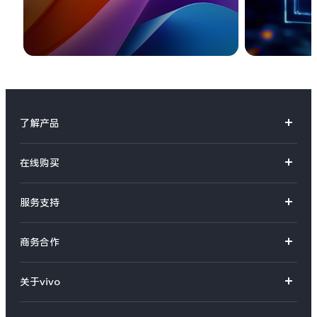
了解产品
X系列
在线购买
S系列
官方商城
服务支持
Y系列
选购手机
真伪查询
iQOO手机
商务合作
选购配件
服务网点
智能硬件
供应商协同平台
订单查询
关于vivo
查找手机
T系列
开放平台
官网APP下载
vivo 简介