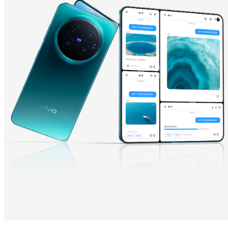
Y600 Turbo
Y600 Pro
iQOO Z11i
iQOO 15T
vivo TWS 5 Pro
vivo Pad6 Pro
X300 Ultra
X300s
S50 Pro mini
S50
Y6
Y60
iQOO Z11
iQOO Z11x
vivo 头戴降噪耳机
vivo TWS 5e
X300 Pro
X300