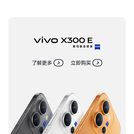
S30 Pro mini
S30
Y500 Pro
Y500
iQOO 15 Ultra
iQOO Z11 Turbo
iQOO Pad6 Pro
iQOO TWS 5e
了解更多
立即购买
X Fold5
X200 Ultra
S20 Pro
S20
全部X机型
对比X机型
Y50 5G
Y50m 5G
全部S机型
对比S机型
iQOO Neo11
iQOO 15
全部Y机型
对比Y机型